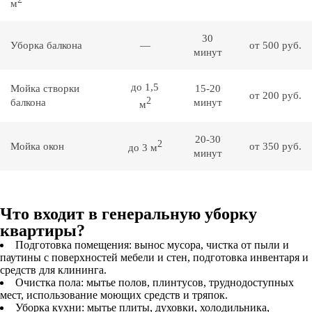
м
30
Уборка балкона
—
от 500 руб.
минут
до 1,5
Мойка створки
15-20
от 200 руб.
2
балкона
минут
м
20-30
2
Мойка окон
от 350 руб.
до 3 м
минут
Что входит в генеральную уборку
квартиры?
Подготовка помещения: вынос мусора, чистка от пыли и
паутины с поверхностей мебели и стен, подготовка инвентаря и
средств для клининга.
Очистка пола: мытье полов, плинтусов, труднодоступных
мест, использование моющих средств и тряпок.
Уборка кухни: мытье плиты, духовки, холодильника,