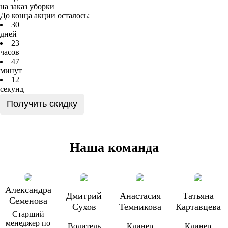
на заказ уборки
До конца акции осталось:
3
0
дней
2
3
часов
4
7
минут
1
2
секунд
Получить скидку
Наша команда
Александра
Дмитрий
Анастасия
Татьяна
Семенова
Сухов
Темникова
Картавцева
Старший
менеджер по
Водитель
Клинер
Клинер