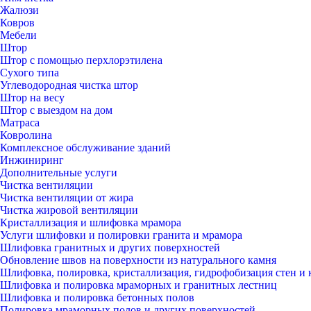
Жалюзи
Ковров
Мебели
Штор
Штор с помощью перхлорэтилена
Сухого типа
Углеводородная чистка штор
Штор на весу
Штор с выездом на дом
Матраса
Ковролина
Комплексное обслуживание зданий
Инжиниринг
Дополнительные услуги
Чистка вентиляции
Чистка вентиляции от жира
Чистка жировой вентиляции
Кристаллизация и шлифовка мрамора
Услуги шлифовки и полировки гранита и мрамора
Шлифовка гранитных и других поверхностей
Обновление швов на поверхности из натурального камня
Шлифовка, полировка, кристаллизация, гидрофобизация стен и 
Шлифовка и полировка мраморных и гранитных лестниц
Шлифовка и полировка бетонных полов
Полировка мраморных полов и других поверхностей