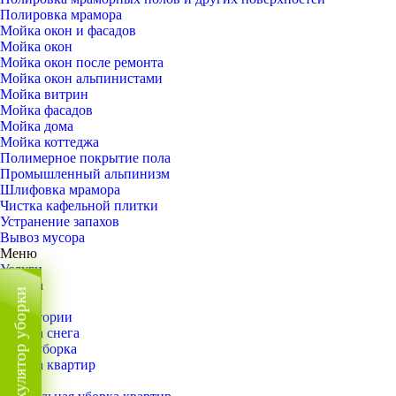
Полировка мрамора
Мойка окон и фасадов
Мойка окон
Мойка окон после ремонта
Мойка окон альпинистами
Мойка витрин
Мойка фасадов
Мойка дома
Мойка коттеджа
Полимерное покрытие пола
Промышленный альпинизм
Шлифовка мрамора
Чистка кафельной плитки
Устранение запахов
Вывоз мусора
Меню
Услуги
Уборка
Калькулятор уборки
Назад
Территории
Уборка снега
ВИП-уборка
Уборка квартир
Назад