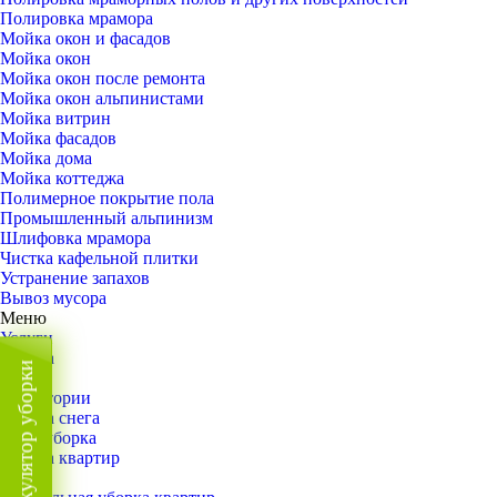
Полировка мрамора
Мойка окон и фасадов
Мойка окон
Мойка окон после ремонта
Мойка окон альпинистами
Мойка витрин
Мойка фасадов
Мойка дома
Мойка коттеджа
Полимерное покрытие пола
Промышленный альпинизм
Шлифовка мрамора
Чистка кафельной плитки
Устранение запахов
Вывоз мусора
Меню
Услуги
Уборка
Калькулятор уборки
Назад
Территории
Уборка снега
ВИП-уборка
Уборка квартир
Назад