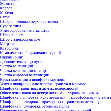
Жалюзи
Ковров
Мебели
Штор
Штор с помощью перхлорэтилена
Сухого типа
Углеводородная чистка штор
Штор на весу
Штор с выездом на дом
Матраса
Ковролина
Комплексное обслуживание зданий
Инжиниринг
Дополнительные услуги
Чистка вентиляции
Чистка вентиляции от жира
Чистка жировой вентиляции
Кристаллизация и шлифовка мрамора
Услуги шлифовки и полировки гранита и мрамора
Шлифовка гранитных и других поверхностей
Обновление швов на поверхности из натурального камня
Шлифовка, полировка, кристаллизация, гидрофобизация стен и 
Шлифовка и полировка мраморных и гранитных лестниц
Шлифовка и полировка бетонных полов
Полировка мраморных полов и других поверхностей