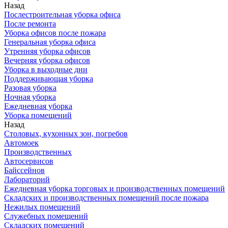
Назад
Послестроительная уборка офиса
После ремонта
Уборка офисов после пожара
Генеральная уборка офиса
Утренняя уборка офисов
Вечерняя уборка офисов
Уборка в выходные дни
Поддерживающая уборка
Разовая уборка
Ночная уборка
Ежедневная уборка
Уборка помещений
Назад
Столовых, кухонных зон, погребов
Автомоек
Производственных
Автосервисов
Байссейнов
Лабораторий
Ежедневная уборка торговых и производственных помещений
Складских и производственных помещений после пожара
Нежилых помещений
Служебных помещений
Складских помещений