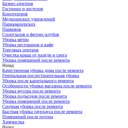
Бизнес-центров
Гостиниц и хостелов
Кинотеатров
Медицинских учреждений
Парикмахерских
Парковок
Спортзалов и фитнес-клубов
Уборка метро
Уборка ресторанов и кафе
Торговых центров
Очистка крыш от наледи и снега
Уборка помещений после ремонта
Назад
Качественная уборка дома после ремонта
Генеральная послестроительная уборка
Уборка после капитального ремонта
Особенности уборки магазина после ремонта
Уборка мусора после ремонта
Уборка подъездов после ремонта
Уборка помещений после ремонта
Срочная уборка после ремонта
Быстрая уборка таунхауса после ремонта
Помещений после потопа
Химчистка
Назад