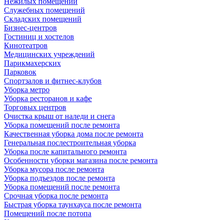
Нежилых помещений
Служебных помещений
Складских помещений
Бизнес-центров
Гостиниц и хостелов
Кинотеатров
Медицинских учреждений
Парикмахерских
Парковок
Спортзалов и фитнес-клубов
Уборка метро
Уборка ресторанов и кафе
Торговых центров
Очистка крыш от наледи и снега
Уборка помещений после ремонта
Качественная уборка дома после ремонта
Генеральная послестроительная уборка
Уборка после капитального ремонта
Особенности уборки магазина после ремонта
Уборка мусора после ремонта
Уборка подъездов после ремонта
Уборка помещений после ремонта
Срочная уборка после ремонта
Быстрая уборка таунхауса после ремонта
Помещений после потопа