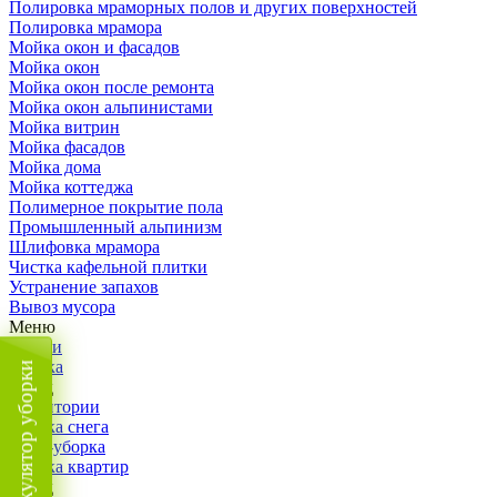
Полировка мраморных полов и других поверхностей
Полировка мрамора
Мойка окон и фасадов
Мойка окон
Мойка окон после ремонта
Мойка окон альпинистами
Мойка витрин
Мойка фасадов
Мойка дома
Мойка коттеджа
Полимерное покрытие пола
Промышленный альпинизм
Шлифовка мрамора
Чистка кафельной плитки
Устранение запахов
Вывоз мусора
Меню
Услуги
Уборка
Калькулятор уборки
Назад
Территории
Уборка снега
ВИП-уборка
Уборка квартир
Назад