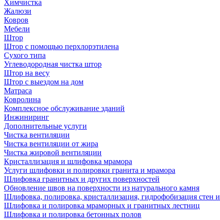
Химчистка
Жалюзи
Ковров
Мебели
Штор
Штор с помощью перхлорэтилена
Сухого типа
Углеводородная чистка штор
Штор на весу
Штор с выездом на дом
Матраса
Ковролина
Комплексное обслуживание зданий
Инжиниринг
Дополнительные услуги
Чистка вентиляции
Чистка вентиляции от жира
Чистка жировой вентиляции
Кристаллизация и шлифовка мрамора
Услуги шлифовки и полировки гранита и мрамора
Шлифовка гранитных и других поверхностей
Обновление швов на поверхности из натурального камня
Шлифовка, полировка, кристаллизация, гидрофобизация стен и
Шлифовка и полировка мраморных и гранитных лестниц
Шлифовка и полировка бетонных полов