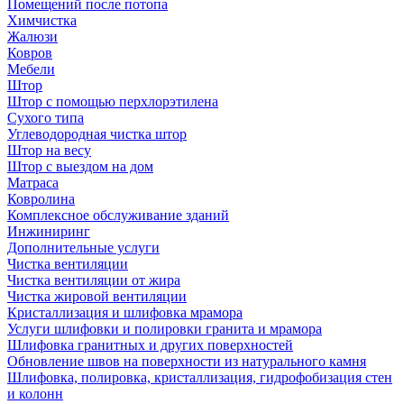
Помещений после потопа
Химчистка
Жалюзи
Ковров
Мебели
Штор
Штор с помощью перхлорэтилена
Сухого типа
Углеводородная чистка штор
Штор на весу
Штор с выездом на дом
Матраса
Ковролина
Комплексное обслуживание зданий
Инжиниринг
Дополнительные услуги
Чистка вентиляции
Чистка вентиляции от жира
Чистка жировой вентиляции
Кристаллизация и шлифовка мрамора
Услуги шлифовки и полировки гранита и мрамора
Шлифовка гранитных и других поверхностей
Обновление швов на поверхности из натурального камня
Шлифовка, полировка, кристаллизация, гидрофобизация стен
и колонн