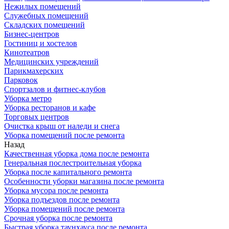
Нежилых помещений
Служебных помещений
Складских помещений
Бизнес-центров
Гостиниц и хостелов
Кинотеатров
Медицинских учреждений
Парикмахерских
Парковок
Спортзалов и фитнес-клубов
Уборка метро
Уборка ресторанов и кафе
Торговых центров
Очистка крыш от наледи и снега
Уборка помещений после ремонта
Назад
Качественная уборка дома после ремонта
Генеральная послестроительная уборка
Уборка после капитального ремонта
Особенности уборки магазина после ремонта
Уборка мусора после ремонта
Уборка подъездов после ремонта
Уборка помещений после ремонта
Срочная уборка после ремонта
Быстрая уборка таунхауса после ремонта