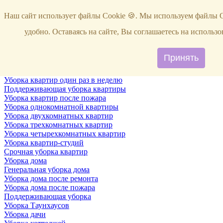
Услуги
Наш сайт использует файлы Cookie 🍪. Мы используем файлы C
Уборка
Территории
удобно. Оставаясь на сайте, Вы соглашаетесь на исполь
Уборка снега
ВИП-уборка
Уборка квартир
Принять
Генеральная уборка квартир
Уборка квартир после ремонта
Уборка квартир один раз в неделю
Поддерживающая уборка квартиры
Уборка квартир после пожара
Уборка однокомнатной квартиры
Уборка двухкомнатных квартир
Уборка трехкомнатных квартир
Уборка четырехкомнатных квартир
Уборка квартир-студий
Срочная уборка квартир
Уборка дома
Генеральная уборка дома
Уборка дома после ремонта
Уборка дома после пожара
Поддерживающая уборка
Уборка Таунхаусов
Уборка дачи