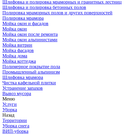
Шлифовка и полировка мраморных и гранитных лестниц
Шлифовка и полировка бетонных полов
Полировка мраморных полов и других поверхностей
Полировка мрамора
Мойка окон и фасадов
Мойка окон
Мойка окон после ремонта
Мойка окон альпинистами
Мойка витрин
Мойка фасадов
Мойка дома
Мойка коттеджа
Полимерное покрытие пола
Промышленный альпинизм
Шлифовка мрамора
Чистка кафельной плитки
Устранение запахов
Вывоз мусора
Меню
Услуги
Уборка
Назад
Территории
Уборка снега
ВИП-уборка