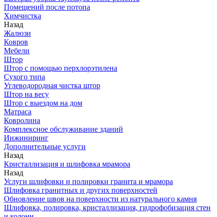
Помещений после потопа
Химчистка
Назад
Жалюзи
Ковров
Мебели
Штор
Штор с помощью перхлорэтилена
Сухого типа
Углеводородная чистка штор
Штор на весу
Штор с выездом на дом
Матраса
Ковролина
Комплексное обслуживание зданий
Инжиниринг
Дополнительные услуги
Назад
Кристаллизация и шлифовка мрамора
Назад
Услуги шлифовки и полировки гранита и мрамора
Шлифовка гранитных и других поверхностей
Обновление швов на поверхности из натурального камня
Шлифовка, полировка, кристаллизация, гидрофобизация стен
и колонн