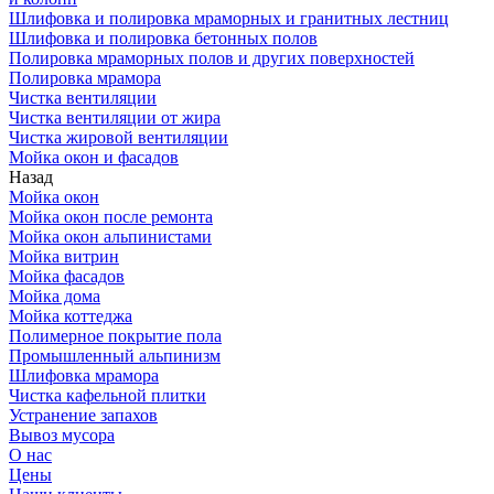
Шлифовка и полировка мраморных и гранитных лестниц
Шлифовка и полировка бетонных полов
Полировка мраморных полов и других поверхностей
Полировка мрамора
Чистка вентиляции
Чистка вентиляции от жира
Чистка жировой вентиляции
Мойка окон и фасадов
Назад
Мойка окон
Мойка окон после ремонта
Мойка окон альпинистами
Мойка витрин
Мойка фасадов
Мойка дома
Мойка коттеджа
Полимерное покрытие пола
Промышленный альпинизм
Шлифовка мрамора
Чистка кафельной плитки
Устранение запахов
Вывоз мусора
О нас
Цены